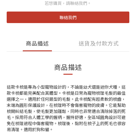
若想購買，請聯絡我們。
聯絡我們
商品描述
送貨及付款方式
商品描述
這款卡梳是專為小型寵物設計的，不論是幼犬還是迷你犬種，這
款卡梳都能完美配合其體型。卡梳是日常為寵物梳理毛髮的最佳
選擇之一，適用於任何類型的毛髮。此卡梳配有超柔軟的梳齒，
末端為圓形保護設計，在梳理時不會傷害寵物的皮膚。它能幫助
梳開糾結毛髮，使毛髮更加蓬鬆，同時也非常適合清除掉落的死
毛。採用符合人體工學的握柄，握持舒適，全區域圓角設計可避
免在梳理過程中傷害寵物。梳理後，黏附在梳子上的死毛也很容
易清理。適用於狗和貓。