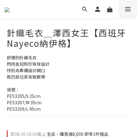
針織毛衣＿澤西女王【西班牙
Nayeco納伊格】
舒適的針織毛衣
閃亮金冠和珍珠球設計
特別為牽繩設計開口
尾巴部位家有鬆緊帶
貨號：
PE53205/S 25cm
PE53207/M 35cm
PE53209/L 45cm
至
08/30 16:00
截止
全店，購買滿8,600 即享1件贈品