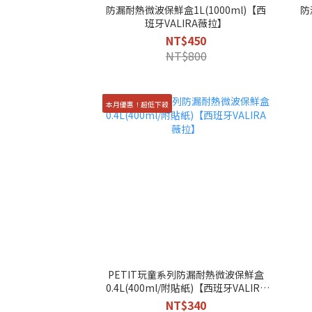
防漏耐熱微波保鮮盒1L(1000ml)【西
防
班牙VALIRA薇拉】
NT$450
NT$800
本月優惠！超低下殺
PETIT玩童系列防漏耐熱微波保鮮盒
0.4L(400ml/附貼紙)【西班牙VALIRA
薇拉】
NT$340