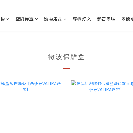
好物
空間佈置
寵物用品
專欄好文
影音專區
🌟優
微波保鮮盒