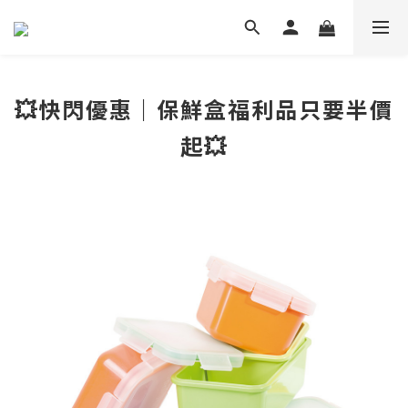
💥快閃優惠｜保鮮盒福利品只要半價
起💥