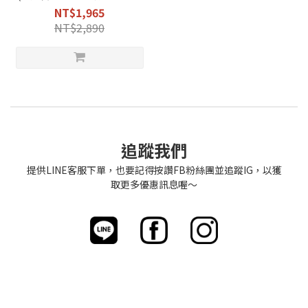
*1+0.75L微波保鮮盒*1)【西班
NT$1,965
牙VALIRA薇拉】
NT$2,890
追蹤我們
提供LINE客服下單，也要記得按讚FB粉絲團並追蹤IG，以獲
取更多優惠訊息喔～