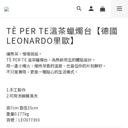
TÈ PER TE溫茶蠟燭台【德國
LEONARDO里歐】
讓熱茶，慢慢說話。
TÈ PER TE 溫茶蠟燭台，為熱飲而生的體貼設計。
用一盞小燭火，維持茶香的溫度，也留住你的片刻靜好。
不只是實用，更是一種貼心的生活儀式。
1.手工製作
2.可用洗碗機清洗
高7cm 直徑15cm 
重量0.177kg 
貨號：LEO077393