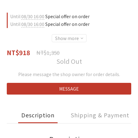
Until
08/30 16:00
Special offer on order
Until
08/30 16:00
Special offer on order
Show more
NT$918
NT$1,350
Sold Out
Please message the shop owner for order details.
MESSAGE
Description
Shipping & Payment