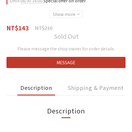
Until
08/30 16:00
Special offer on order
Show more
NT$143
NT$210
Sold Out
Please message the shop owner for order details.
MESSAGE
Description
Shipping & Payment
Description