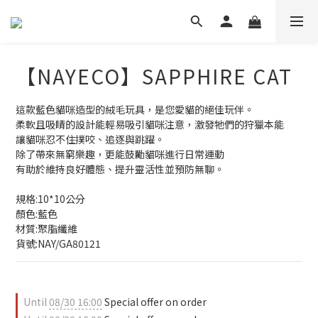
【NAYECO】SAPPHIRE CAT
這款藍色貓咪造型的絨毛玩具，是您愛貓的絕佳玩伴。
柔軟且吸睛的設計能輕易吸引貓咪注意，激發牠們的狩獵本能
讓貓咪忍不住撲咬、追逐與跳躍。
除了帶來無窮樂趣，更能鼓勵貓咪進行日常運動
有助於維持良好體態、提升靈活性並預防無聊。
規格:10*10公分
顏色:藍色
材質:聚脂纖維
貨號:NAY/GA80121
Until
08/30 16:00
Special offer on order