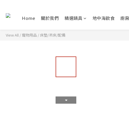
Home
關於我們
精選鍋具
地中海飲食
廚
View All
/
寵物用品
/
床墊/吊床/配備