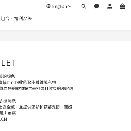
English
惠組合、福利品🌟
RLET
服的顏色
塵螨且可回收的聚脂纖維填充物
濕氣為您的寵物提供最舒適且健康的睡眠環
洗衣機清洗
出安全感，並提供頭部和頸部支撐，而超
和肌肉疼痛
1CM