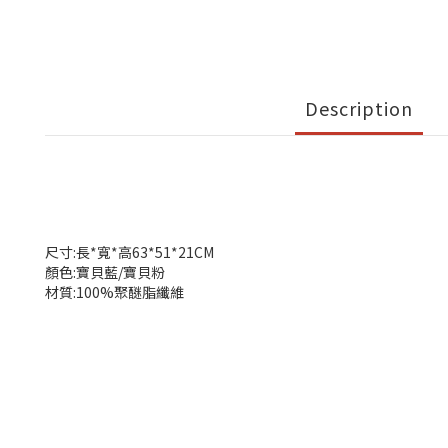
Description
尺寸:長*寬*高63*51*21CM
顏色:寶貝藍/寶貝粉
材質:100%聚醚脂纖維