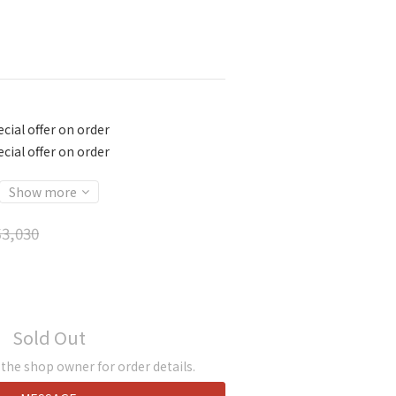
cial offer on order
cial offer on order
Show more
3,030
Sold Out
he shop owner for order details.