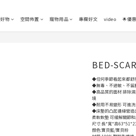
房好物
空間佈置
寵物用品
專欄好文
video
🌟優
BED-SCA
◆任何季節看起來都舒
◆無毒、不過敏、不留
◆高品質的面材 排除
境
◆耐用不易變形 可進
◆床墊的凸起邊緣營造
柔軟軟墊 可緩解關節
尺寸:長*寬*高63*51*2
顏色:寶貝藍/寶貝粉