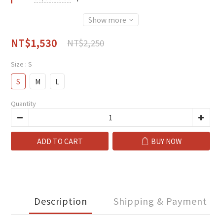
Show more
NT$1,530
NT$2,250
Size
: S
S
M
L
Quantity
ADD TO CART
BUY NOW
Description
Shipping & Payment