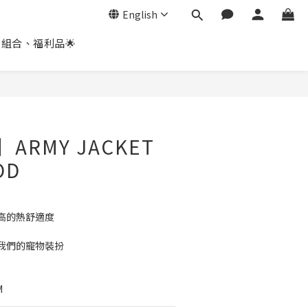
English
惠組合、福利品🌟
BUY NOW
】ARMY JACKET
OD
高的熱舒適度
我們的寵物裝扮
S
M