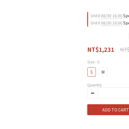
Until
08/30 16:00
Spe
Until
08/30 16:00
Spe
NT$1,231
NT$
Size
: S
S
M
Quantity
ADD TO CART