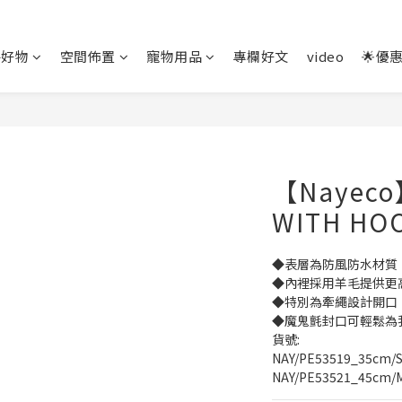
房好物
空間佈置
寵物用品
專欄好文
video
🌟優
【Nayeco
WITH HO
◆表層為防風防水材質
◆內裡採用羊毛提供更
◆特別為牽繩設計開口
◆魔鬼氈封口可輕鬆為
貨號:
NAY/PE53519_35cm/
NAY/PE53521_45cm/