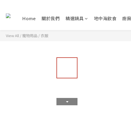
Home
關於我們
精選鍋具
地中海飲食
廚
View All
/
寵物用品
/
衣服