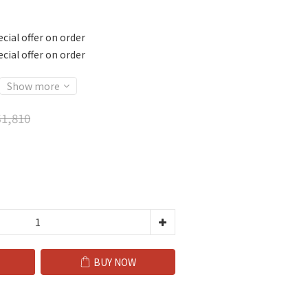
cial offer on order
cial offer on order
Show more
1,810
BUY NOW