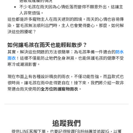
過敏或瘙癢的情況
不少毛孩在雨天因為心情低落而變得不願意外出，這讓主
人非常煩惱。
這些都是許多寵物主人在雨天遇到的困境。雨天的心情也容易傳
染，當毛孩無法順利出門時，主人也會覺得憂心。那麼，如何解
決這些困擾呢？
如何讓毛孩在雨天也能輕鬆散步？
其實，解決這些問題的方法很簡單：為毛孩準備一件適合的
防水
雨衣
！這樣不僅能防止牠們全身淋濕，也能保護毛孩的健康不受
寒冷或潮濕影響。
現在市面上有各種設計精良的雨衣，不僅功能性強，而且款式也
很時尚，讓毛孩在雨中走得更自在！接下來，我們將介紹一款非
常適合雨天使用的
全方位防護寵物雨衣
。
追蹤我們
提供LINE客服下單，也要記得按讚FB粉絲團並追蹤IG，以獲